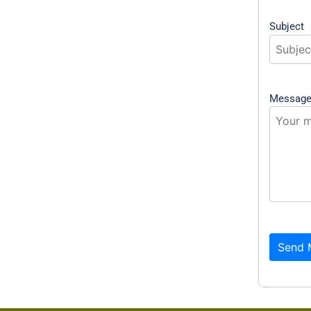
Subject
Messag
Send 